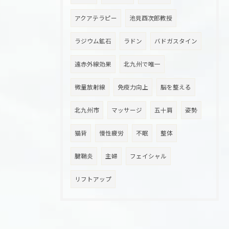
アクアテラピー
池見酉次郎教授
ラジウム鉱石
ラドン
バドガスタイン
遠赤外線効果
北九州で唯一
微量放射線
免疫力向上
脳を整える
北九州市
マッサージ
五十肩
姿勢
猫背
慢性疲労
不眠
整体
腱鞘炎
主婦
フェイシャル
リフトアップ