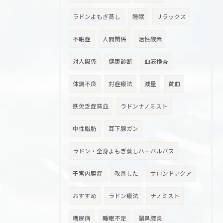
ラドンよもぎ蒸し
睡眠
リラックス
不眠症
人間関係
活性酸素
対人関係
健康診断
血液検査
体調不良
対症療法
減量
貧血
鉄欠乏症貧血
ラドンナノミスト
中性脂肪
耳下腺ガン
ラドン・全身よもぎ蒸しハーバルバス
子宮内膜症
改善した
サロンドアクア
おすすめ
ラドン療法
ナノミスト
糖尿病
睡眠不足
副鼻腔炎