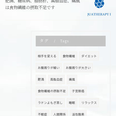
肥満、糖尿病、脂肪肝、高脂血症、痛風
は食物繊維の摂取不足です
タグ
Tags
相手を変える
食物繊維
ダイエット
お腹周りが細い
お腹周りが大きい
肥満
高脂血症
痛風
食物繊維の摂取不足
子宮頚癌
ラドンよもぎ蒸し
睡眠
リラックス
不眠症
人間関係
活性酸素