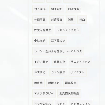
対人関係
健康診断
血液検査
体調不良
対症療法
減量
貧血
鉄欠乏症貧血
ラドンナノミスト
中性脂肪
耳下腺ガン
ラドン・全身よもぎ蒸しハーバルバス
子宮内膜症
改善した
サロンドアクア
おすすめ
ラドン療法
ナノミスト
糖尿病
睡眠不足
副鼻腔炎
アクアテラピー
池見酉次郎教授
ラジウム鉱石
ラドン
バドガスタイン