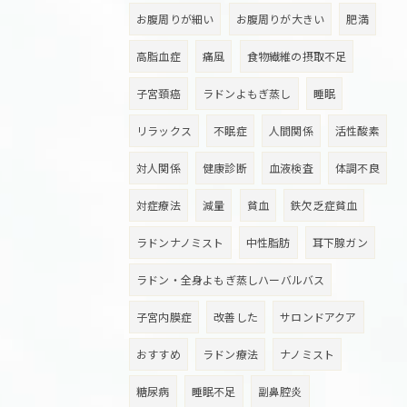
お腹周りが細い
お腹周りが大きい
肥満
高脂血症
痛風
食物繊維の摂取不足
子宮頚癌
ラドンよもぎ蒸し
睡眠
リラックス
不眠症
人間関係
活性酸素
対人関係
健康診断
血液検査
体調不良
対症療法
減量
貧血
鉄欠乏症貧血
ラドンナノミスト
中性脂肪
耳下腺ガン
ラドン・全身よもぎ蒸しハーバルバス
子宮内膜症
改善した
サロンドアクア
おすすめ
ラドン療法
ナノミスト
糖尿病
睡眠不足
副鼻腔炎