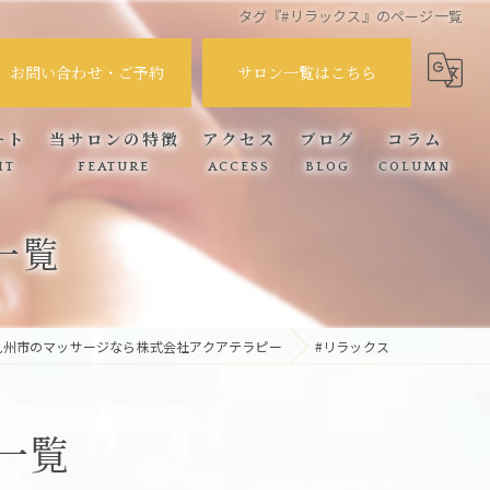
タグ『#リラックス』のページ一覧
お問い合わせ・ご予約
サロン一覧はこちら
ート
当サロンの特徴
アクセス
ブログ
コラム
IT
FEATURE
ACCESS
BLOG
COLUMN
筋膜リリース
一覧
腰痛
肩こり
九州市のマッサージなら株式会社アクアテラピー
#リラックス
自律神経
頭痛
一覧