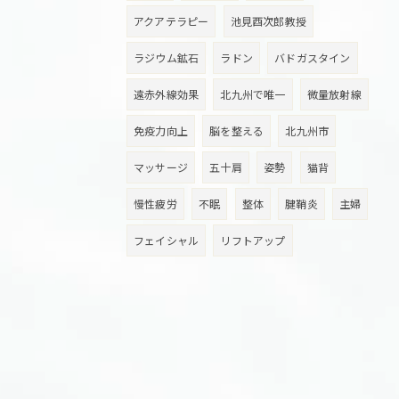
アクアテラピー
池見酉次郎教授
ラジウム鉱石
ラドン
バドガスタイン
遠赤外線効果
北九州で唯一
微量放射線
免疫力向上
脳を整える
北九州市
マッサージ
五十肩
姿勢
猫背
慢性疲労
不眠
整体
腱鞘炎
主婦
フェイシャル
リフトアップ