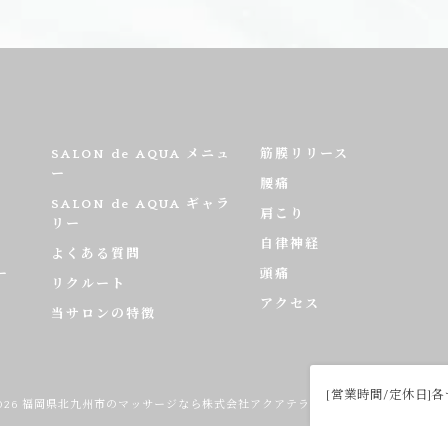
SALON de AQUA メニュ
筋膜リリース
ー
腰痛
SALON de AQUA ギャラ
肩こり
リー
自律神経
よくある質問
ー
頭痛
リクルート
アクセス
当サロンの特徴
[営業時間/定休日]
2026 福岡県北九州市のマッサージなら株式会社アクアテラピー ALL RIGHTS RESERV