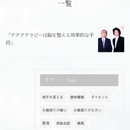
一覧
「アクアテラピーは脳を整える効果的な手
段」
タグ
Tags
相手を変える
食物繊維
ダイエット
お腹周りが細い
お腹周りが大きい
肥満
高脂血症
痛風