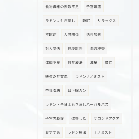
食物繊維の摂取不足
子宮頚癌
ラドンよもぎ蒸し
睡眠
リラックス
不眠症
人間関係
活性酸素
対人関係
健康診断
血液検査
体調不良
対症療法
減量
貧血
鉄欠乏症貧血
ラドンナノミスト
中性脂肪
耳下腺ガン
ラドン・全身よもぎ蒸しハーバルバス
子宮内膜症
改善した
サロンドアクア
おすすめ
ラドン療法
ナノミスト