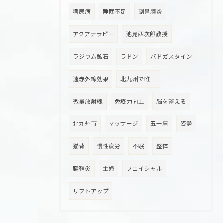
糖尿病
睡眠不足
副鼻腔炎
アクアテラピー
池見酉次郎教授
ラジウム鉱石
ラドン
バドガスタイン
遠赤外線効果
北九州で唯一
微量放射線
免疫力向上
脳を整える
北九州市
マッサージ
五十肩
姿勢
猫背
慢性疲労
不眠
整体
腱鞘炎
主婦
フェイシャル
リフトアップ