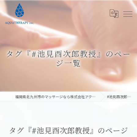
タグ『#池見酉次郎教授』のペー
ジ一覧
福岡県北九州市のマッサージなら株式会社アクアテラピー
#池見酉次郎教授
タグ『#池見酉次郎教授』のページ