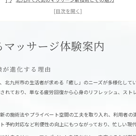
最新マッサージで心身リフレッシュを体感する方法
リラックス空間がマッサージ体験に与える効果
口コミで高評価のマッサージサロン選びのコツ
マッサージリニューアルで広がる心身リフレッシュ法
るマッサージ体験案内
マッサージリニューアルで得られるリフレッシュ効果
マッサージ選びで押さえるべきリニューアルのポイン
験が進化する理由
リラクゼーション体験を深めるマッサージサロンとは
、北九州市の生活者が求める「癒し」のニーズが多様化して
新しい施術法が心と体に与えるメリットを解説
されており、単なる疲労回復から心身のリフレッシュ、スト
予約前にチェックしたいマッサージの最新事情
癒しを求めるなら注目のマッサージ最新事情
新の施術法やプライベート空間の工夫を取り入れ、利用者の
今注目のマッサージリニューアル最新トレンド
ト予約対応など利便性の向上にもつながっており、忙しい現
北九州市で人気のマッサージ技術を徹底解説