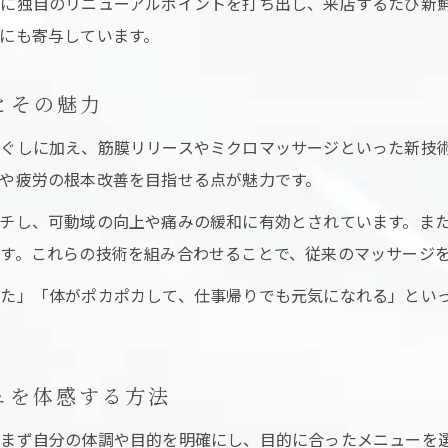
に独自のリニューアルポイントを打ち出し、来店するたび新
女性におすすめのリニューアルマッサージ体験
にも寄与しています。
口コミで話題のマッサージサロンの選び方
リラックス重視派が選ぶマッサージサロンの基準
とその魅力
口コミで話題の新感覚マッサージを楽しむ極意
ぐしに加え、筋膜リリースやミクロマッサージといった新技
口コミ高評価のマッサージ体験が人気の理由
や疲労の根本改善を目指せる点が魅力です。
マッサージのリニューアルで変わる癒し時間の楽しみ
チし、可動域の向上や痛みの緩和に有効とされています。ま
新感覚マッサージの選び方と体験談を紹介
す。これらの技術を組み合わせることで、従来のマッサージ
マッサージ予約前に確認したい評判とポイント
た」「体がポカポカして、仕事帰りでも元気になれる」とい
リラックスできるマッサージサロンの見極め方
ホットペッパービューティーから探す満足度高い癒しのコ
ホットペッパービューティーでマッサージサロン選び
ュを体感する方法
マッサージリニューアル店の賢い検索方法を伝授
まず自分の体調や目的を明確にし、目的に合ったメニューを