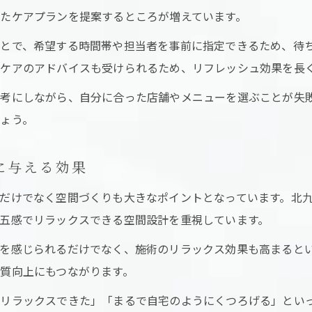
口コミ比較で安心できるマッサージを見つける
たケアプランを提案するところが増えています。
リニューアルサロンの特典と予約時の注意点
とで、希望する時間帯や担当者を事前に指定できるため、待
マッサージ利用者目線の満足度向上テクニック
ケアのアドバイスも受けられるため、リフレッシュ効果を長
マッサージ選びで後悔しない賢いサロン活用術
考にしながら、自分に合った店舗やメニューを選ぶことが失
失敗しないマッサージサロンの選び方を解説
ょう。
リニューアルサロンのサービス比較ポイント
マッサージ効果を高めるための賢い予約方法
に与える効果
リラックス重視の女性に嬉しいサロン活用術
だけでなく空間づくりも大きなポイントとなっています。北
口コミや評判を活用したマッサージ選びの極意
五感でリラックスできる空間設計を重視しています。
を感じられるだけでなく、施術のリラックス効果も高まると
質向上にもつながります。
とリラックスできた」「まるで自宅のようにくつろげる」とい