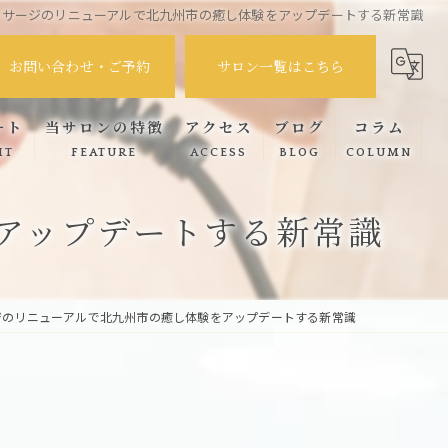
ッサージのリニューアルで北九州市の癒し体験をアップデートする新常識
お問い合わせ・ご予約
サロン一覧はこちら
ート
当サロンの特徴
アクセス
ブログ
コラム
IT
FEATURE
ACCESS
BLOG
COLUMN
筋膜リリース
アップデートする新常識
腰痛
肩こり
ジのリニューアルで北九州市の癒し体験をアップデートする新常識
自律神経
頭痛