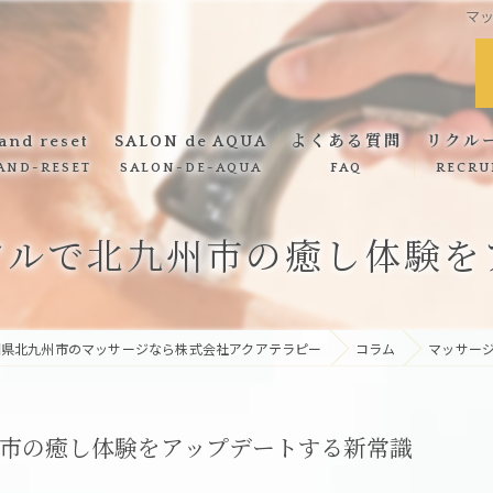
マ
and reset
SALON de AQUA
よくある質問
リクル
AND-RESET
SALON-DE-AQUA
FAQ
RECRU
hand reset メニュー
SALON de AQUA メニュー
アルで北九州市の癒し体験を
hand reset ギャラリー
SALON de AQUA ギャラリー
岡県北九州市のマッサージなら株式会社アクアテラピー
コラム
マッサー
市の癒し体験をアップデートする新常識